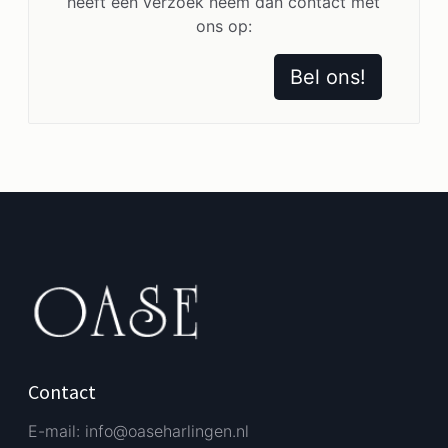
heeft een verzoek neem dan contact met
ons op:
Bel ons!
Contact
E-mail: info@oaseharlingen.nl