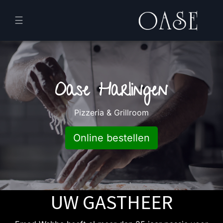
☰
Oase Harlingen
Verder bestellen
Afrekenen
Pizzeria & Grillroom
Online bestellen
UW GASTHEER