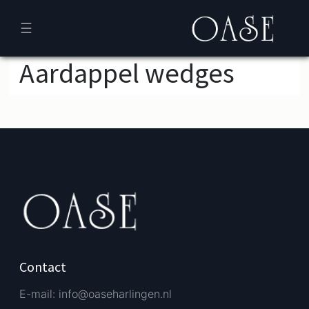
☰
Aardappel wedges
Verder bestellen
Afrekenen
Contact
E-mail: info@oaseharlingen.nl