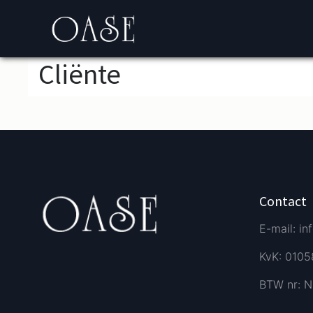
Cliёnte
Contact
E-mail: in
KvK: 010
BTW nr: N