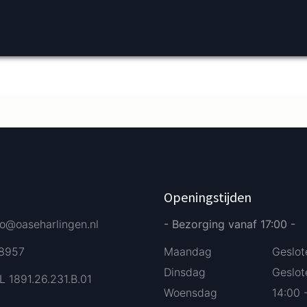
Verder bestellen
Afrekenen
Openingstijden
fo@oaseharlingen.nl
- Bezorging vanaf 17:00 -
58957
Maandag
Geslot
Dinsdag
Geslot
L 1891.26.231.B.01
Woensdag
14:00 