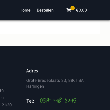
0
Home
Bestellen
€
0,00
Adres
Grote Bredeplaats 33, 8861 BA
Harlingen
en
en
0517 418 245
Tel:
- 21:30