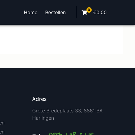
0
Home
Bestellen
€
0,00
Adres
Grote Bredeplaats 33, 8861 BA
Harlingen
en
en