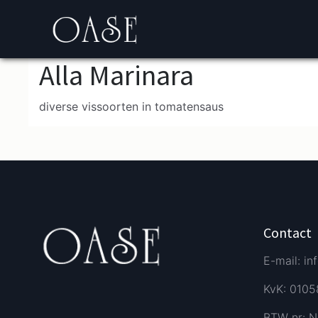
Alla Marinara
diverse vissoorten in tomatensaus
Contact
E-mail: in
KvK: 010
BTW nr: N