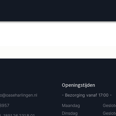
Verder bestellen
Afrekenen
Openingstijden
fo@oaseharlingen.nl
- Bezorging vanaf 17:00 -
58957
Maandag
Geslot
Dinsdag
Geslot
L 1891.26.231.B.01