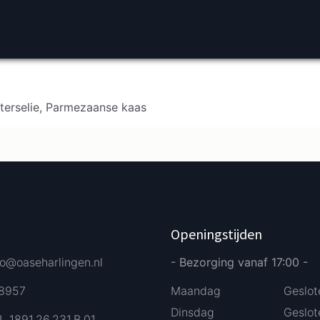
eterselie, Parmezaanse kaas
Verder bestellen
Afrekenen
Openingstijden
fo@oaseharlingen.nl
- Bezorging vanaf 17:00 -
58957
Maandag
Geslot
Dinsdag
Geslot
L 1891.26.231.B.01