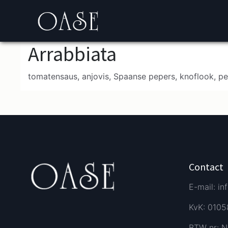
Arrabbiata
tomatensaus, anjovis, Spaanse pepers, knoflook, p
Contact
E-mail: in
KvK: 010
BTW nr: N