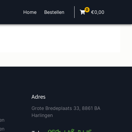
0
Home
Bestellen
€
0,00
Adres
Grote Bredeplaats 33, 8861 BA
Harlingen
en
en