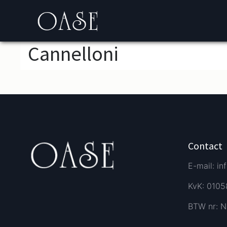
Cannelloni
Contact
E-mail: in
KvK: 010
BTW nr: N