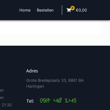
0
Home
Bestellen
€
0,00
Adres
Grote Bredeplaats 33, 8861 BA
Harlingen
en
en
0517 418 245
Tel:
- 21:30