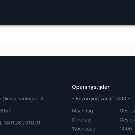
Verder bestellen
Afrekenen
Openingstijden
fo@oaseharlingen.nl
- Bezorging vanaf 17:00 -
58957
Maandag
Geslot
Dinsdag
Geslot
L 1891.26.231.B.01
Woensdag
14:00 