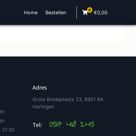
0
Home
Bestellen
€
0,00
Adres
Grote Bredeplaats 33, 8861 BA
Harlingen
en
en
0517 418 245
Tel:
- 21:30