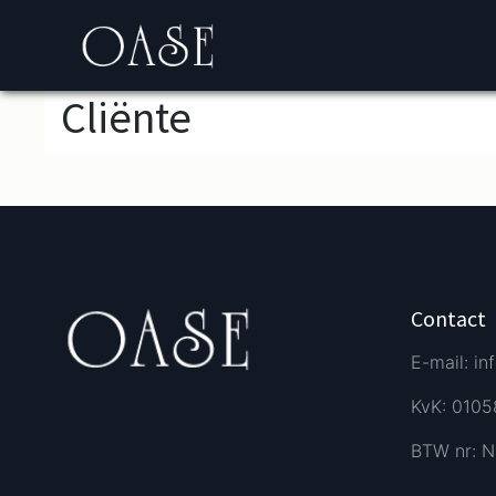
Cliёnte
Contact
E-mail: in
KvK: 010
BTW nr: N