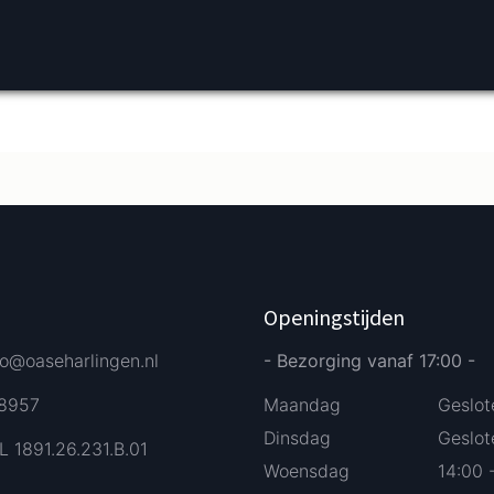
Verder bestellen
Afrekenen
Openingstijden
fo@oaseharlingen.nl
- Bezorging vanaf 17:00 -
58957
Maandag
Geslot
Dinsdag
Geslot
L 1891.26.231.B.01
Woensdag
14:00 