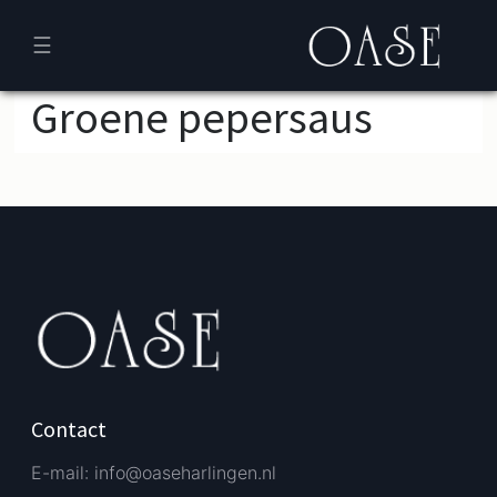
☰
Groene pepersaus
Verder bestellen
Afrekenen
Contact
E-mail: info@oaseharlingen.nl