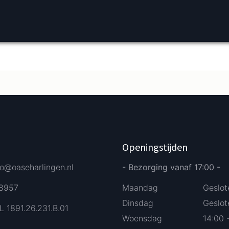
Verder bestellen
Afrekenen
Openingstijden
fo@oaseharlingen.nl
- Bezorging vanaf 17:00 -
58957
Maandag
Geslot
Dinsdag
Geslot
L 1891.26.231.B.01
Woensdag
14:00 