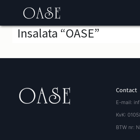
Insalata “OASE”
Contact
E-mail: in
KvK: 010
BTW nr: N