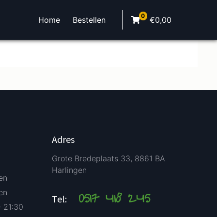
0
Home
Bestellen
€
0,00
Adres
Grote Bredeplaats 33, 8861 BA
Harlingen
en
en
0517 418 245
Tel:
- 21:30