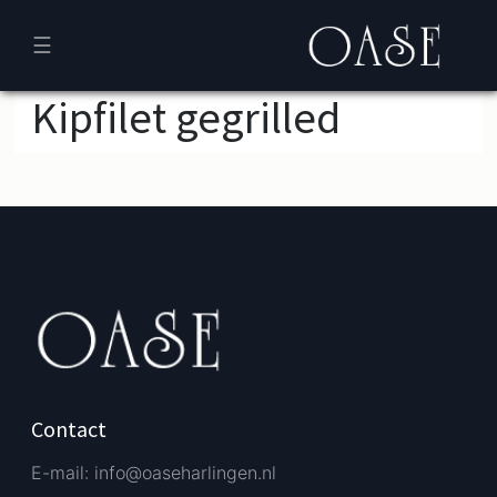
☰
Kipfilet gegrilled
Verder bestellen
Afrekenen
Contact
E-mail: info@oaseharlingen.nl