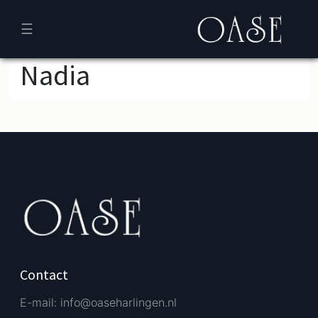
☰
Nadia
Verder bestellen
Afrekenen
Contact
E-mail: info@oaseharlingen.nl