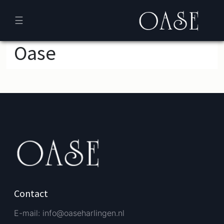
☰
Oase
Verder bestellen
Afrekenen
Contact
E-mail: info@oaseharlingen.nl