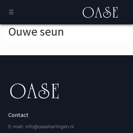
☰
Ouwe seun
Verder bestellen
Afrekenen
Contact
E-mail: info@oaseharlingen.nl