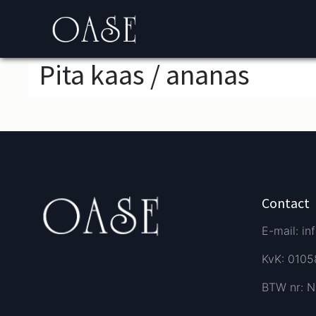
Pita kaas / ananas
Contact
E-mail: in
KvK: 010
BTW nr: N