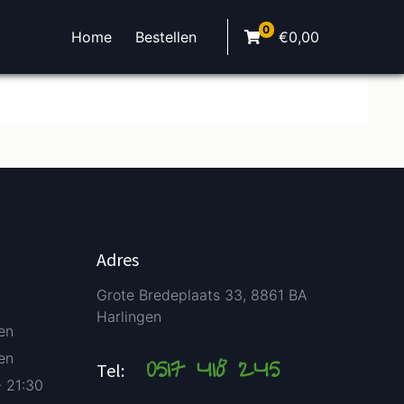
0
Home
Bestellen
€
0,00
Adres
Grote Bredeplaats 33, 8861 BA
Harlingen
en
en
0517 418 245
Tel:
- 21:30