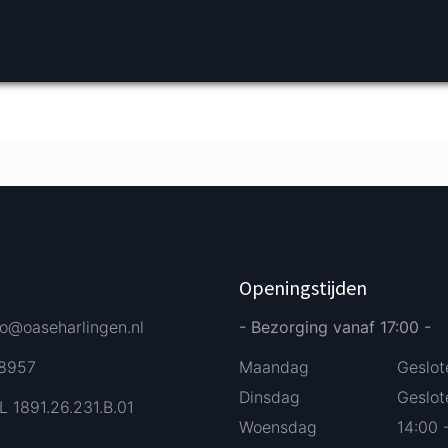
Verder bestellen
Afrekenen
Openingstijden
fo@oaseharlingen.nl
- Bezorging vanaf 17:00 -
58957
Maandag
Geslot
Dinsdag
Geslot
L 1891.26.231.B.01
Woensdag
14:00 